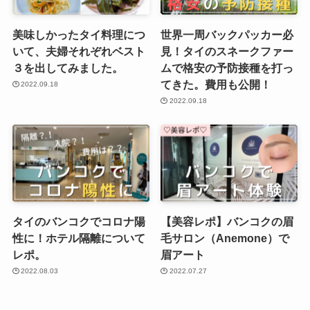
美味しかったタイ料理につ
世界一周バックパッカー必
いて、夫婦それぞれベスト
見！タイのスネークファー
３を出してみました。
ムで格安の予防接種を打っ
てきた。費用も公開！
2022.09.18
2022.09.18
タイのバンコクでコロナ陽
【美容レポ】バンコクの眉
性に！ホテル隔離について
毛サロン（Anemone）で
レポ。
眉アート
2022.08.03
2022.07.27