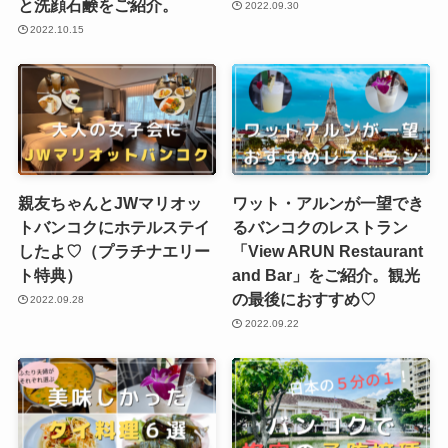
と洗顔石鹸をご紹介。
2022.09.30
2022.10.15
親友ちゃんとJWマリオッ
ワット・アルンが一望でき
トバンコクにホテルステイ
るバンコクのレストラン
したよ♡（プラチナエリー
「View ARUN Restaurant
ト特典）
and Bar」をご紹介。観光
の最後におすすめ♡
2022.09.28
2022.09.22