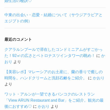
婚生活の秘訣♡
中東の出会い・恋愛・結婚について（サウジアラビアと
エジプトの例）
最近のコメント
クアラルンプールで滞在したコンドミニアムがすごかっ
た！92㎡の広さとペトロナスツインタワーの眺め！
に
か
おり
より
【美容レポ】マレーシアのお土産に、蘭の香りで癒しの
時間を。ハンドクリームと洗顔石鹸をご紹介。
に
かおり
より
ワット・アルンが一望できるバンコクのレストラン
「View ARUN Restaurant and Bar」をご紹介。観光の最
後におすすめ♡
に
かおり
より