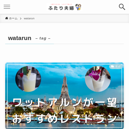
ホーム
watarun
watarun
– tag –
タイ