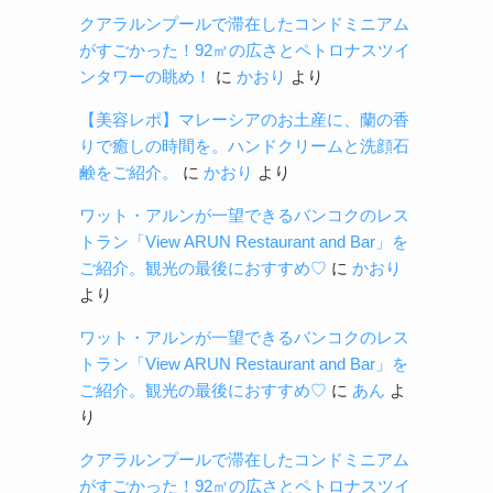
クアラルンプールで滞在したコンドミニアム
がすごかった！92㎡の広さとペトロナスツイ
ンタワーの眺め！
に
かおり
より
【美容レポ】マレーシアのお土産に、蘭の香
りで癒しの時間を。ハンドクリームと洗顔石
鹸をご紹介。
に
かおり
より
ワット・アルンが一望できるバンコクのレス
トラン「View ARUN Restaurant and Bar」を
ご紹介。観光の最後におすすめ♡
に
かおり
より
ワット・アルンが一望できるバンコクのレス
トラン「View ARUN Restaurant and Bar」を
ご紹介。観光の最後におすすめ♡
に
あん
よ
り
クアラルンプールで滞在したコンドミニアム
がすごかった！92㎡の広さとペトロナスツイ